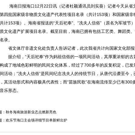
海南日报海口12月22日讯（记者杜颖通讯员刘实葵）记者今天从省
第四批国家级非物质文化遗产代表性项目名录（共计153项）和国家级
共计153项）。海南省报送的“天后祀奉”、“冼夫人信俗”（原名为军坡节
质文化遗产扩展项目名录。截至目前，海南已拥有包括工艺类、舞蹈类、
名录。
省文体厅非遗文化处负责人告诉记者，此次我省共计向国家文化部报送
据介绍，“天后祀奉”作为妈祖信俗的一项民间活动，其厚重浓郁的古
构成了地域色彩鲜明的民间文化体系，经过了700多年的反复积淀，已
间活动；“冼夫人信俗”是民间纪念冼夫人的传统节日，从唐代沿袭至今，已
，其活动形式和内容极具代表性；而“苗族民歌”在海南流传至少已有30
音乐形态。
篇：
秋冬海南旅游新业态点燃新亮色
篇：
欢乐节海口主会场详细节目单新鲜出炉