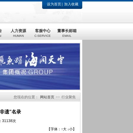
设为首页
加入收藏
告
人力资源
客服中心
董事长邮箱
N
HUMAN
C-SERVICE
EMAIL
您现在的位置：
网站首页
>>
行业聚焦
非遗”名录
31138次
【字体：
↑大
↓小
】