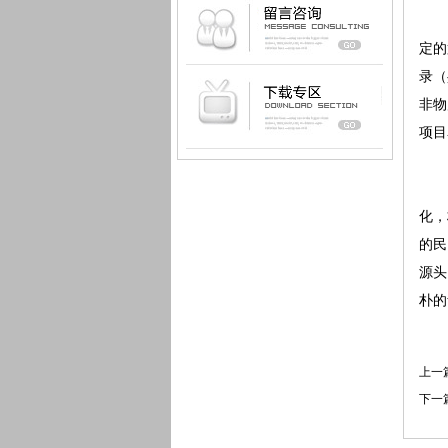
定的
录（
非物
项目
化，
的民
源头
朴的
上一
下一